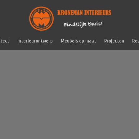
itect
Interieurontwerp
Meubels op maat
Projecten
Re